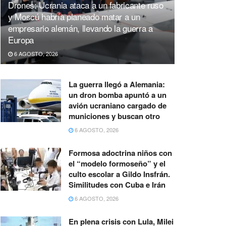
Drones: Ucrania ataca a un fabricante ruso
y Moscú habría planeado matar a un
empresario alemán, llevando la guerra a
Europa
6 AGOSTO, 2026
La guerra llegó a Alemania:
un dron bomba apuntó a un
avión ucraniano cargado de
municiones y buscan otro
6 AGOSTO, 2026
Formosa adoctrina niños con
el “modelo formoseño” y el
culto escolar a Gildo Insfrán.
Similitudes con Cuba e Irán
6 AGOSTO, 2026
En plena crisis con Lula, Milei