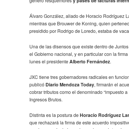
generó resquemores
y pases de facturas inter
Álvaro González, aliado de Horacio Rodríguez La
mientras que Brouwer de Koning, quien pertene
presidido por Rodrigo de Loredo, estaba de vac
Una de las disensos que existe dentro de Juntos
el Gobierno nacional, y en particular con la firm
lunes el presidente
Alberto Fernández
.
JXC tiene tres gobernadores radicales en funcio
publicó
Diario Mendoza Today
, firmarán el acu
cobrar tributos como el denominado “impuesto a 
Ingresos Brutos.
Distinta es la postura de
Horacio Rodríguez Lar
que rechazará la firma de este acuerdo impositiv