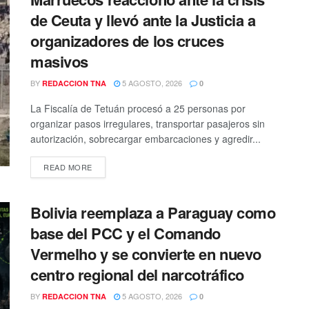
de Ceuta y llevó ante la Justicia a
organizadores de los cruces
masivos
BY
5 AGOSTO, 2026
REDACCION TNA
0
La Fiscalía de Tetuán procesó a 25 personas por
organizar pasos irregulares, transportar pasajeros sin
autorización, sobrecargar embarcaciones y agredir...
DETAILS
READ MORE
Bolivia reemplaza a Paraguay como
base del PCC y el Comando
Vermelho y se convierte en nuevo
centro regional del narcotráfico
BY
5 AGOSTO, 2026
REDACCION TNA
0