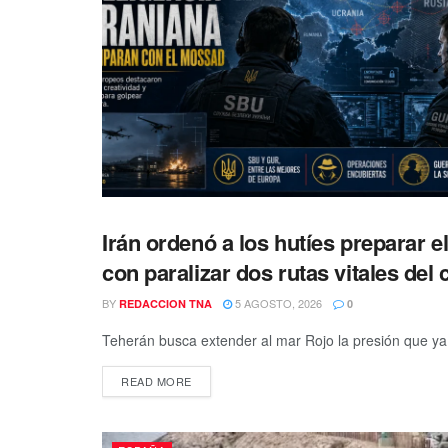
Irán ordenó a los hutíes preparar
INTERNACIONALES
con paralizar dos rutas vitales de
BY
5 AGOSTO, 2026
REDACCION TNA
0
Teherán busca extender al mar Rojo la presión que ya 
DETAILS
READ MORE