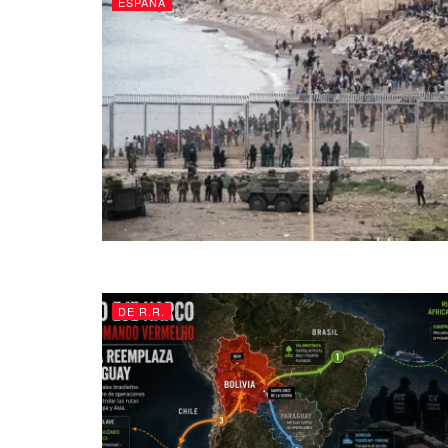
ESPAÑA
DE R.R.