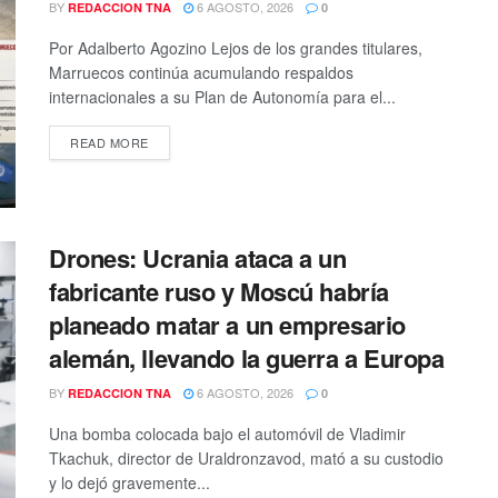
BY
6 AGOSTO, 2026
REDACCION TNA
0
Por Adalberto Agozino Lejos de los grandes titulares,
Marruecos continúa acumulando respaldos
internacionales a su Plan de Autonomía para el...
DETAILS
READ MORE
Drones: Ucrania ataca a un
fabricante ruso y Moscú habría
planeado matar a un empresario
alemán, llevando la guerra a Europa
BY
6 AGOSTO, 2026
REDACCION TNA
0
Una bomba colocada bajo el automóvil de Vladimir
Tkachuk, director de Uraldronzavod, mató a su custodio
y lo dejó gravemente...