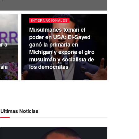
INTERNACIONALES
Musulmanes toman el
poder en USA: El-Sayed
r a
ganó la primaria en
Michigan y expone el giro
musulmán y socialista de
sia
los demócratas
Ultimas Noticias