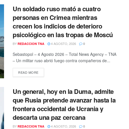
Un soldado ruso mató a cuatro
personas en Crimea mientras
crecen los indicios de deterioro
psicológico en las tropas de Moscú
BY
4 AGOSTO, 2026
REDACCION TNA
0
Sebastopol – 4 Agosto 2026 – Total News Agency – TNA
– Un militar ruso abrió fuego contra compañeros de...
DETAILS
READ MORE
Un general, hoy en la Duma, admite
que Rusia pretende avanzar hasta la
frontera occidental de Ucrania y
descarta una paz cercana
BY
4 AGOSTO, 2026
REDACCION TNA
0