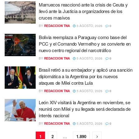
Marruecos reaccionó ante la crisis de Ceuta y
llevó ante la Justicia a organizadores de los
cruces masivos
BY
REDACCION TNA
5 AGOSTO, 2026
0
Bolivia reemplaza a Paraguay como base del
PCC y el Comando Vermelho y se convierte en
nuevo centro regional del narcotráfico
BY
REDACCION TNA
5 AGOSTO, 2026
0
Brasil retiró a su embajador y aplicó una sanción
diplomática a la Argentina por los nuevos
ataques de Milei contra Lula
BY
REDACCION TNA
5 AGOSTO, 2026
0
León XIV visitará la Argentina en noviembre, se
reunirá con Milei y su llegada será declarada de
interés nacional
BY
REDACCION TNA
5 AGOSTO, 2026
0
1
2
…
1.890