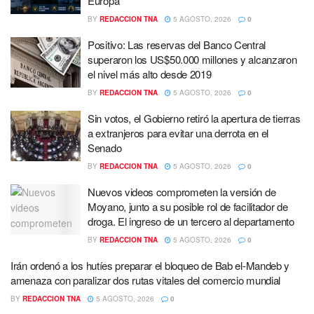
Europa
BY
REDACCION TNA
5 AGOSTO, 2026
0
Positivo: Las reservas del Banco Central
superaron los US$50.000 millones y alcanzaron
el nivel más alto desde 2019
BY
REDACCION TNA
5 AGOSTO, 2026
0
Sin votos, el Gobierno retiró la apertura de tierras
a extranjeros para evitar una derrota en el
Senado
BY
REDACCION TNA
5 AGOSTO, 2026
0
Nuevos videos comprometen la versión de
Moyano, junto a su posible rol de facilitador de
droga. El ingreso de un tercero al departamento
BY
REDACCION TNA
5 AGOSTO, 2026
0
Irán ordenó a los hutíes preparar el bloqueo de Bab el-Mandeb y
amenaza con paralizar dos rutas vitales del comercio mundial
BY
REDACCION TNA
5 AGOSTO, 2026
0