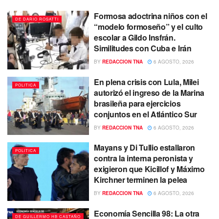
Formosa adoctrina niños con el
DE DARIO ROSATTI
“modelo formoseño” y el culto
escolar a Gildo Insfrán.
Similitudes con Cuba e Irán
BY
REDACCION TNA
6 AGOSTO, 2026
En plena crisis con Lula, Milei
POLITICA
autorizó el ingreso de la Marina
brasileña para ejercicios
conjuntos en el Atlántico Sur
BY
REDACCION TNA
6 AGOSTO, 2026
Mayans y Di Tullio estallaron
POLITICA
contra la interna peronista y
exigieron que Kicillof y Máximo
Kirchner terminen la pelea
BY
REDACCION TNA
6 AGOSTO, 2026
Economía Sencilla 98: La otra
DE GUILLERMO HB CASTAÑO