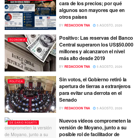
cara de los precios; por qué
algunos son mayores que en
otros países
BY
REDACCION TNA
5 AGOSTO, 2026
Positivo: Las reservas del Banco
ECONOMIA
Central superaron los US$50.000
millones y alcanzaron el nivel
más alto desde 2019
BY
REDACCION TNA
5 AGOSTO, 2026
Sin votos, el Gobierno retiró la
POLITICA
apertura de tierras a extranjeros
para evitar una derrota en el
Senado
BY
REDACCION TNA
5 AGOSTO, 2026
Nuevos videos comprometen la
DE DARIO ROSATTI
versión de Moyano, junto a su
posible rol de facilitador de