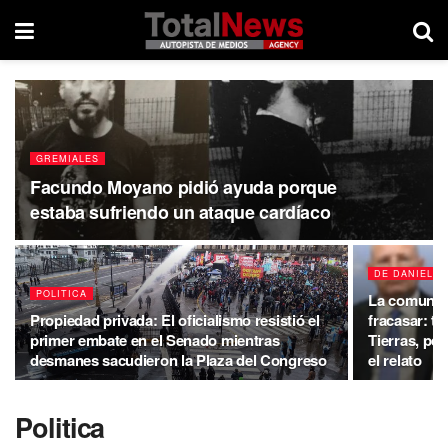
GREMIALES
Facundo Moyano pidió ayuda porque
estaba sufriendo un ataque cardíaco
DE DANIEL 
POLITICA
La comunica
Propiedad privada: El oficialismo resistió el
fracasar: t
primer embate en el Senado mientras
Tierras, pe
desmanes sacudieron la Plaza del Congreso
el relato
Politica