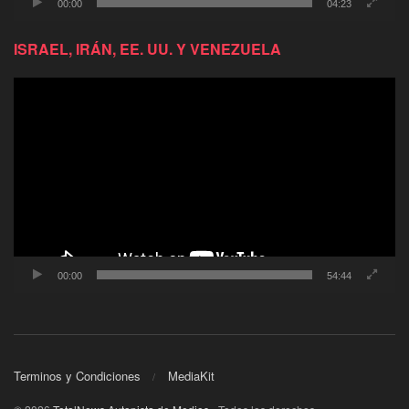
00:00
04:23
ISRAEL, IRÁN, EE. UU. Y VENEZUELA
Reproductor
de
video
00:00
54:44
Terminos y Condiciones
MediaKit