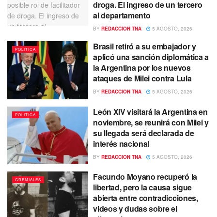
droga. El ingreso de un tercero
al departamento
BY
REDACCION TNA
5 AGOSTO, 2026
Brasil retiró a su embajador y
POLITICA
aplicó una sanción diplomática a
la Argentina por los nuevos
ataques de Milei contra Lula
BY
REDACCION TNA
5 AGOSTO, 2026
León XIV visitará la Argentina en
POLITICA
noviembre, se reunirá con Milei y
su llegada será declarada de
interés nacional
BY
REDACCION TNA
5 AGOSTO, 2026
Facundo Moyano recuperó la
GREMIALES
libertad, pero la causa sigue
abierta entre contradicciones,
videos y dudas sobre el