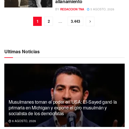
allanamiento
BY
REDACCION TNA
5 AGOSTO, 2026
1
2
…
3.443
Ultimas Noticias
Musulmanes toman el poder en USA: El-Sayed ganó la
primaria en Michigan y expone el giro musulmán y
socialista de los demócratas
6 AGOSTO, 2026