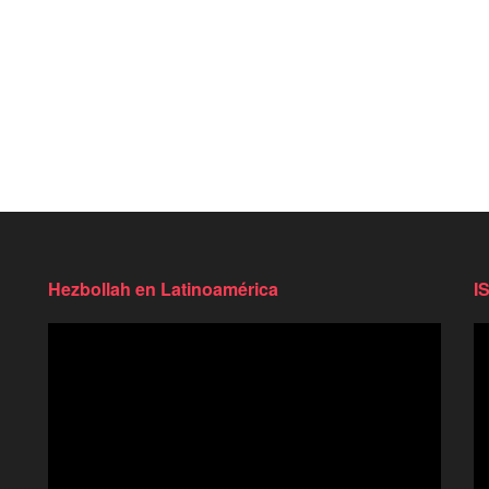
Hezbollah en Latinoamérica
I
Reproductor
Re
de
d
video
vi