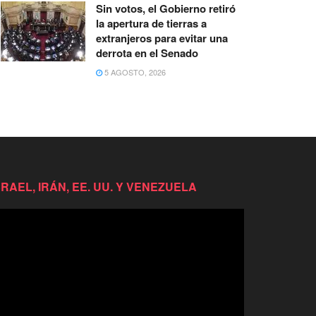
Sin votos, el Gobierno retiró
la apertura de tierras a
extranjeros para evitar una
derrota en el Senado
5 AGOSTO, 2026
SRAEL, IRÁN, EE. UU. Y VENEZUELA
productor
e
deo