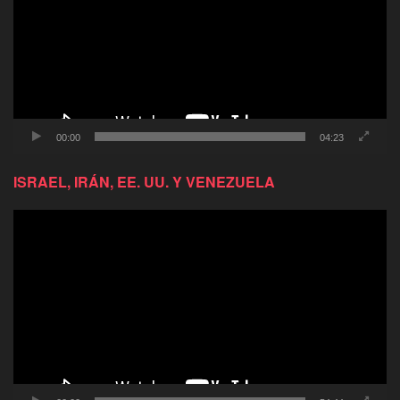
00:00
04:23
ISRAEL, IRÁN, EE. UU. Y VENEZUELA
Reproductor
de
video