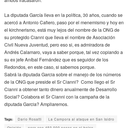
ambos fracasaron.
La diputada García lleva en la política, 30 años, cuando se
acercó a Antonio Cafiero, paso por el menemismo y hoy en
el kirchnerismo, está muy lejos del nombre de la ONG de
su protegido Cianni que lleva el nombre de Asociación
Civil Nueva Juventud, pero eso si, es admiradora de
Andrés Calamaro, vaya a saber porque, tal vez copiando a
su ex jefe Aníbal Fernández que es seguidor de los
Redondos, en este caso, si sabemos porque.
Sabrá la diputada Garcia sobre el manejo de los números
de la ONG que preside el Sr Cianni? Como llego el Sr
Cianni a obtener tanto dinero anualmente de Desarrollo
Social? Colabora el Sr Cianni con la campaña de la
diputada Garcia? Ampliaremos.
Tags:
Dario Rosatti
La Campora al ataque en San Isidro
Opinión
pero con 450.000 pesos en el bolso