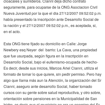
cloacales y sumideros. Cianni deja dicho contrato
seguramente, para ocuparse de la ONG Asociacion Civil
Nueva Juventud por la que el dia 27/12/2007 09:52:02 p.m.
había presentado la inscripción ante Desarrollo Social de
la nación y el 27/12/2007 09:52:02 p.m., es aceptada, si,
en el acto.
Esta ONG tiene fijado su domicilio en Calle: Jorge
Newbery esq Neyer del barrio: La Cava, una propiedad
que fue usurpada, según figura en la inscripción en
Desarrollo Social, bajo el eufemismo-ocupada de hecho-
Es decir, desde sus inicios, Marcos Ariel Cianni, utiliza el
formato de tomar lo que quiere, sin pedir permiso. Pero hay
algo que llama más aun la Atención, la organización del Sr
Cianni, aseguro ante desarrollo Social, haber tomado
cursos con su gente sobre salud reproductiva, y otro sobre,
orientación sobre pensiones en la Municipalidad de San
Isidro, es decir, que el municipio no era un enemigo del Sr