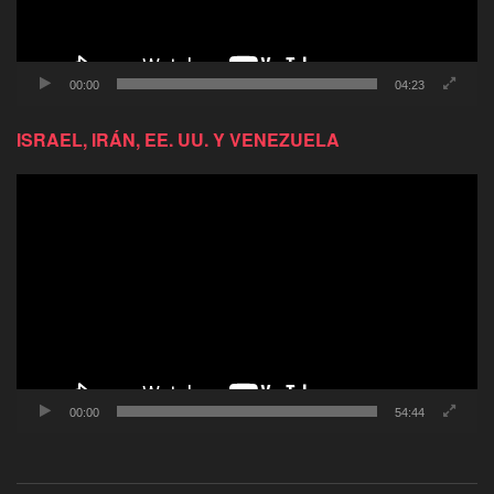
00:00
04:23
ISRAEL, IRÁN, EE. UU. Y VENEZUELA
Reproductor
de
video
00:00
54:44