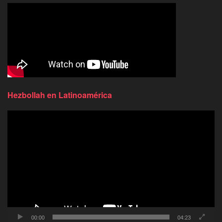
Hezbollah en Latinoamérica
Reproductor
de
video
00:00
04:23