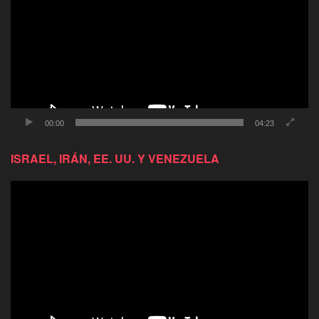
video
00:00
04:23
ISRAEL, IRÁN, EE. UU. Y VENEZUELA
Reproductor
de
video