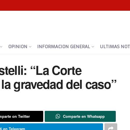
OPINION
INFORMACION GENERAL
ULTIMAS NOTI
telli: “La Corte
la gravedad del caso”
parte on Twitter
Comparte en Whatsapp
i en Telegram