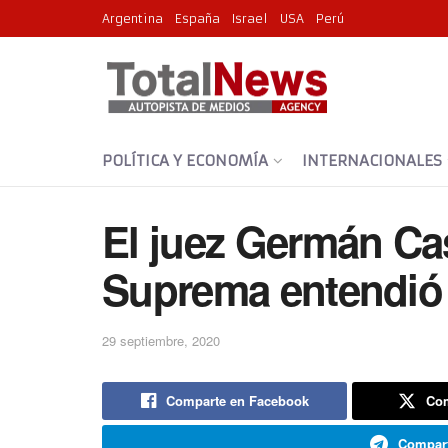
Argentina
España
Israel
USA
Perú
POLÍTICA Y ECONOMÍA
INTERNACIONALES
El juez Germán Cas
Suprema entendió 
29 septiembre, 2020
Comparte en Facebook
Com
Compart