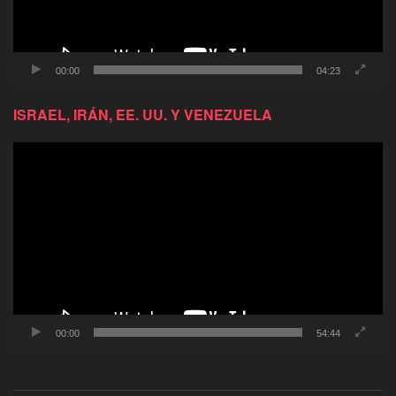
00:00
04:23
ISRAEL, IRÁN, EE. UU. Y VENEZUELA
Reproductor
de
video
00:00
54:44