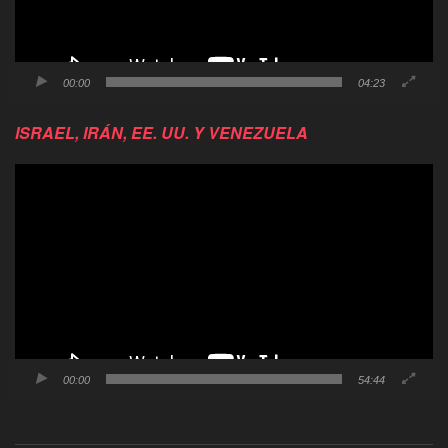
00:00
04:23
ISRAEL, IRÁN, EE. UU. Y VENEZUELA
Reproductor
de
video
00:00
54:44