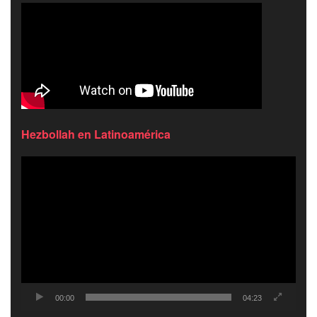
Hezbollah en Latinoamérica
Reproductor
de
video
00:00
04:23