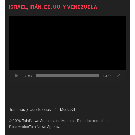
ISRAEL, IRÁN, EE. UU. Y VENEZUELA
Reproductor
de
video
00:00
54:44
Terminos y Condiciones
MediaKit
© 2026
TotalNews Autopista de Medios
- Todos los derechos
Reservados
TotalNews Agency
.