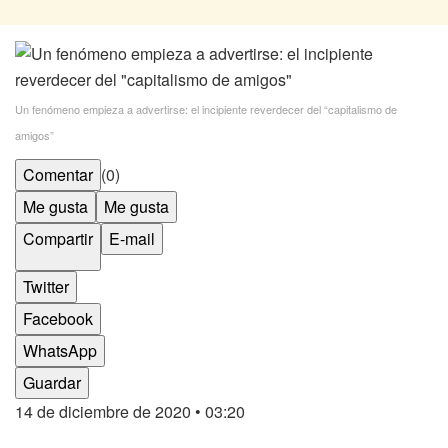
Un fenómeno empieza a advertirse: el incipiente reverdecer del “capitalismo de
amigos”
Comentar
(0)
Me gusta
Me gusta
Compartir
E-mail
Twitter
Facebook
WhatsApp
Guardar
14 de diciembre de 2020
• 03:20