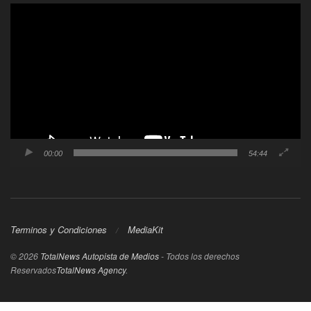
Reproductor
de
video
00:00
54:44
Terminos y Condiciones
MediaKit
© 2026
TotalNews Autopista de Medios
- Todos los derechos
Reservados
TotalNews Agency
.