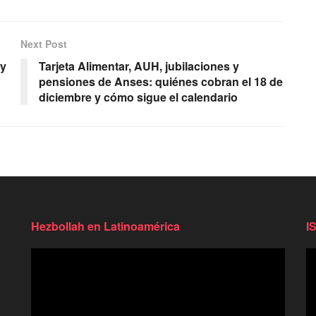
Next Post
oy
Tarjeta Alimentar, AUH, jubilaciones y
pensiones de Anses: quiénes cobran el 18 de
diciembre y cómo sigue el calendario
Hezbollah en Latinoamérica
I
Reproductor
Re
de
d
video
vi