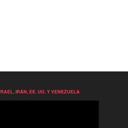
SRAEL, IRÁN, EE. UU. Y VENEZUELA
productor
e
deo