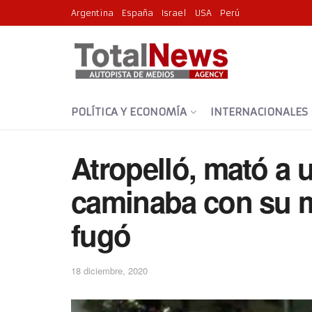
Argentina
España
Israel
USA
Perú
POLÍTICA Y ECONOMÍA
INTERNACIONALES
Atropelló, mató a 
caminaba con su m
fugó
18 diciembre, 2020