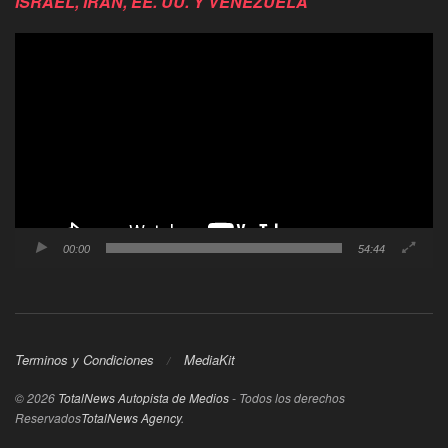
ISRAEL, IRÁN, EE. UU. Y VENEZUELA
Reproductor
de
video
00:00
54:44
Terminos y Condiciones
MediaKit
© 2026
TotalNews Autopista de Medios
- Todos los derechos
Reservados
TotalNews Agency
.