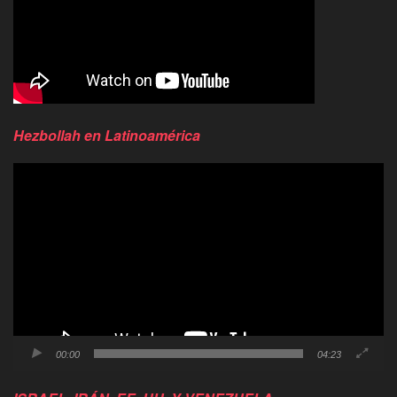
Hezbollah en Latinoamérica
Reproductor
de
video
00:00
04:23