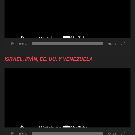
00:00
04:23
ISRAEL, IRÁN, EE. UU. Y VENEZUELA
Reproductor
de
video
00:00
54:44