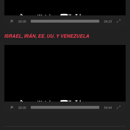
00:00
04:23
ISRAEL, IRÁN, EE. UU. Y VENEZUELA
Reproductor
de
video
00:00
54:44