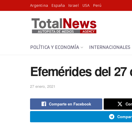
Argentina
España
Israel
USA
Perú
POLÍTICA Y ECONOMÍA
INTERNACIONALES
Efemérides del 27 
27 enero, 2021
Comparte en Facebook
Com
Compart