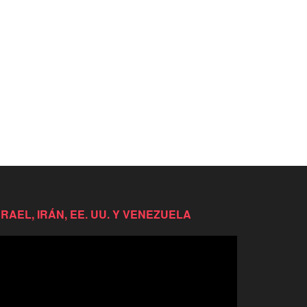
SRAEL, IRÁN, EE. UU. Y VENEZUELA
productor
e
deo