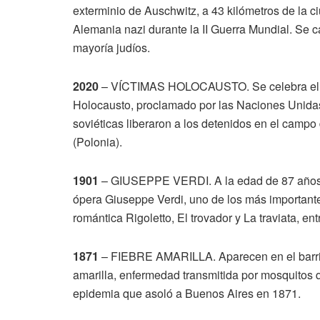
exterminio de Auschwitz, a 43 kilómetros de la c
Alemania nazi durante la II Guerra Mundial. Se c
mayoría judíos.
2020
– VÍCTIMAS HOLOCAUSTO. Se celebra el D
Holocausto, proclamado por las Naciones Unidas
soviéticas liberaron a los detenidos en el campo
(Polonia).
1901
– GIUSEPPE VERDI. A la edad de 87 años mu
ópera Giuseppe Verdi, uno de los más importantes 
romántica Rigoletto, El trovador y La traviata, ent
1871
– FIEBRE AMARILLA. Aparecen en el barrio 
amarilla, enfermedad transmitida por mosquitos
epidemia que asoló a Buenos Aires en 1871.