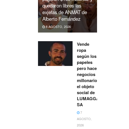
quedaron libres las
exjefas de ANMAT de
Alberto Fernández
8 AGOSTO, 2026
Vende
ropa
según los
papeles
pero hace
negocios
millonarios:
el objeto
social de
LUMAGGAM
SA
7
AGOSTO,
2026