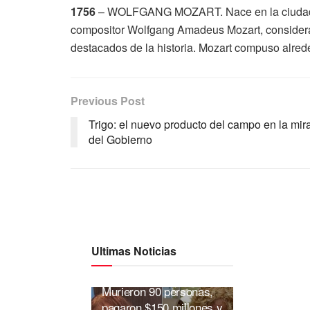
1756
– WOLFGANG MOZART. Nace en la ciudad aus
compositor Wolfgang Amadeus Mozart, considera
destacados de la historia. Mozart compuso alrede
Previous Post
Trigo: el nuevo producto del campo en la mir
del Gobierno
Ultimas Noticias
Fentanilo contaminado:
Murieron 90 personas,
pagaron $150 millones y