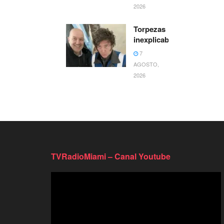
2026
Torpezas
inexplicables
7
AGOSTO,
2026
TVRadioMiami – Canal Youtube