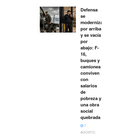
Defensa
se
moderniza
por arriba
y se vacía
por
abajo: F-
16,
buques y
camiones
conviven
con
salarios
de
pobreza y
una obra
social
quebrada
7
AGOSTO,