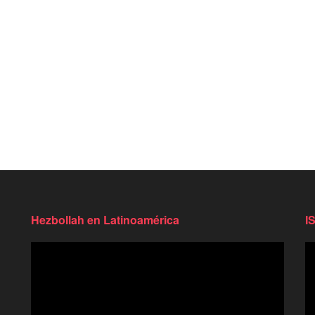
Hezbollah en Latinoamérica
I
Reproductor
Re
de
d
video
vi