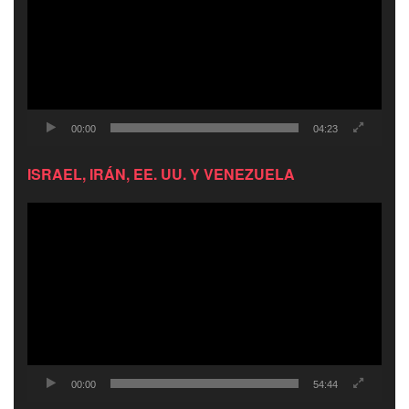
00:00
04:23
ISRAEL, IRÁN, EE. UU. Y VENEZUELA
Reproductor
de
video
00:00
54:44