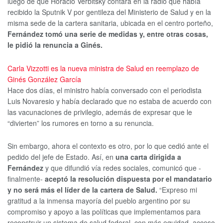
luego de que Horacio Verbitsky contara en la radio que había
recibido la Sputnik V por gentileza del Ministerio de Salud y en la
misma sede de la cartera sanitaria, ubicada en el centro porteño,
Fernández tomó una serie de medidas y, entre otras cosas,
le pidió la renuncia a Ginés.
Carla Vizzotti es la nueva ministra de Salud en reemplazo de
Ginés González García
Hace dos días, el ministro había conversado con el periodista
Luis Novaresio y había declarado que no estaba de acuerdo con
las vacunaciones de privilegio, además de expresar que le
“divierten” los rumores en torno a su renuncia.
Sin embargo, ahora el contexto es otro, por lo que cedió ante el
pedido del jefe de Estado. Así, en
una carta dirigida a
Fernández
y que difundió vía redes sociales, comunicó que -
finalmente-
aceptó la resolución dispuesta por el mandatario
y no será más el líder de la cartera de Salud.
“Expreso mi
gratitud a la inmensa mayoría del pueblo argentino por su
compromiso y apoyo a las políticas que implementamos para
reconstruir un sistema de salud federal, con más equidad, acceso