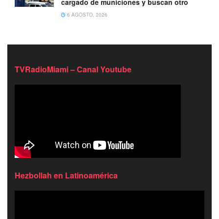
cargado de municiones y buscan otro
6 AGOSTO, 2026
TVRadioMiami – Canal Youtube
Hezbollah en Latinoamérica
Reproductor
de
video