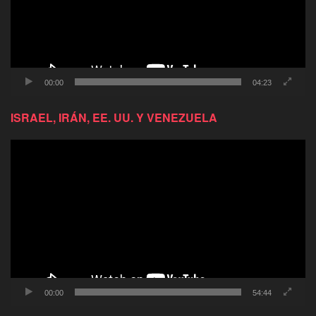
00:00
04:23
ISRAEL, IRÁN, EE. UU. Y VENEZUELA
Reproductor
de
video
00:00
54:44