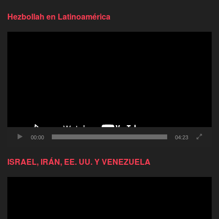
Hezbollah en Latinoamérica
Reproductor
de
video
00:00
04:23
ISRAEL, IRÁN, EE. UU. Y VENEZUELA
Reproductor
de
video