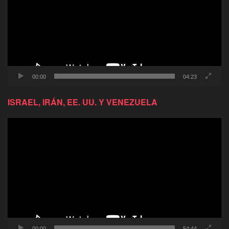
00:00
04:23
ISRAEL, IRÁN, EE. UU. Y VENEZUELA
Reproductor
de
video
00:00
54:44