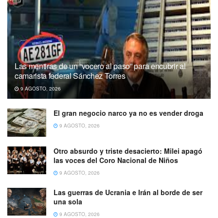
Las mentiras de un “vocero al paso” para encubrir al
camarista federal Sánchez Torres
9 AGOSTO, 2026
El gran negocio narco ya no es vender droga
9 AGOSTO, 2026
Otro absurdo y triste desacierto: Milei apagó
las voces del Coro Nacional de Niños
9 AGOSTO, 2026
Las guerras de Ucrania e Irán al borde de ser
una sola
9 AGOSTO, 2026