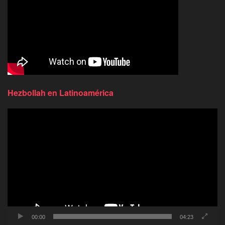
Hezbollah en Latinoamérica
Reproductor
de
video
00:00
04:23