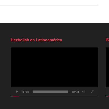
Hezbollah en Latinoamérica
I
Reproductor
Re
de
d
video
vi
00:00
04:23