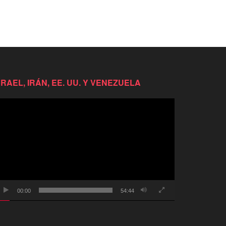
SRAEL, IRÁN, EE. UU. Y VENEZUELA
productor
e
deo
00:00
54:44