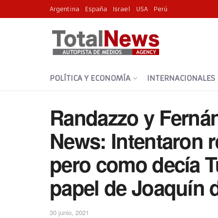
Argentina
España
Israel
USA
Perú
POLÍTICA Y ECONOMÍA
INTERNACIONALES
Randazzo y Fernán
News: Intentaron r
pero como decía T
papel de Joaquín d
30 junio, 2021