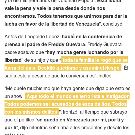
y la de mis hermanos de Voluntad Popular.
Esta lucha
vale la pena y vale la pena desde donde nos
encontremos. Todos tenemos que unirnos para dar la
lucha en favor de la libertad de Venezuela
”, concluyó.
Antes de Leopoldo López,
habló en la conferencia de
prensa el padre de Freddy Guevara
. Freddy Guevara
padre sostuvo que “
hay mucha gente luchando por la
libertad
” de su hijo y que “
toda la familia le rogó que se
fuera del país
.
Decidió quedarse y asumir el riesgo
. Él
sabía esto a pesar de que lo conversamos”, indicó.
“Me duele muchísimo que haya gente que diga que esto es
un show.
Aquí todo el mundo es terrorista e instigador.
Todos podemos ser acusados de esos delitos. Todos
con los mismos delitos
”, ironizó; al tiempo que subrayó
que el político “
se quedó en Venezuela por mi, por ti y
por ti
”, dijo mientras señalaba a los presentes y desató los