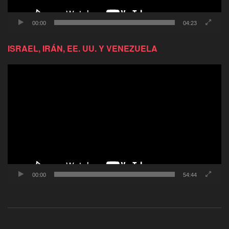
00:00
04:23
ISRAEL, IRÁN, EE. UU. Y VENEZUELA
Reproductor
de
video
00:00
54:44