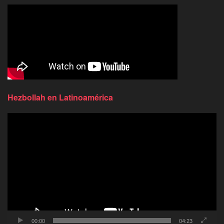
Hezbollah en Latinoamérica
Reproductor
de
video
00:00
04:23