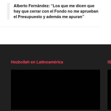
Alberto Fernández: “Los que me dicen que
hay que cerrar con el Fondo no me aprueban
el Presupuesto y además me apuran”
Hezbollah en Latinoamérica
I
Reproductor
Re
de
d
video
vi