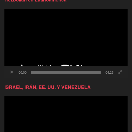
Reproductor
de
video
00:00
04:23
ISRAEL, IRÁN, EE. UU. Y VENEZUELA
Reproductor
de
video