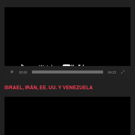
Reproductor
de
video
00:00
04:23
ISRAEL, IRÁN, EE. UU. Y VENEZUELA
Reproductor
de
video