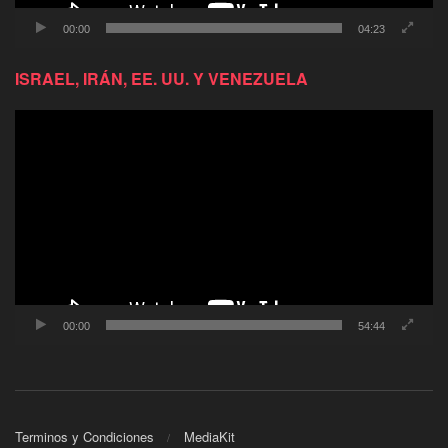
00:00
04:23
ISRAEL, IRÁN, EE. UU. Y VENEZUELA
Reproductor
de
video
00:00
54:44
Terminos y Condiciones
MediaKit