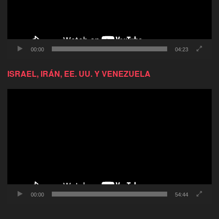
00:00
04:23
ISRAEL, IRÁN, EE. UU. Y VENEZUELA
Reproductor
de
video
00:00
54:44