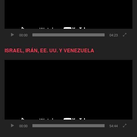
00:00
04:23
ISRAEL, IRÁN, EE. UU. Y VENEZUELA
Reproductor
de
video
00:00
54:44