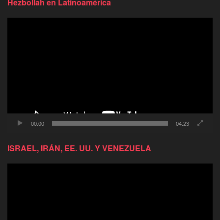
Hezbollah en Latinoamérica
Reproductor
de
video
00:00
04:23
ISRAEL, IRÁN, EE. UU. Y VENEZUELA
Reproductor
de
video