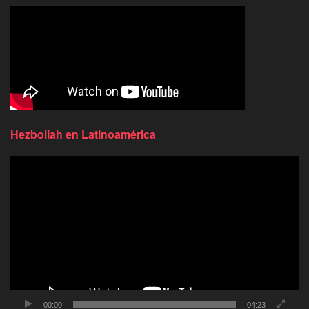
Hezbollah en Latinoamérica
Reproductor
de
video
00:00
04:23