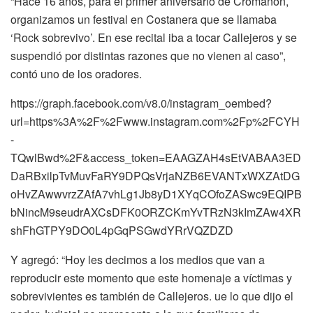
“Hace 16 años, para el primer aniversario de Cromañón,
organizamos un festival en Costanera que se llamaba
‘Rock sobrevivo’. En ese recital iba a tocar Callejeros y se
suspendió por distintas razones que no vienen al caso”,
contó uno de los oradores.
https://graph.facebook.com/v8.0/instagram_oembed?
url=https%3A%2F%2Fwww.instagram.com%2Fp%2FCYH
-
TQwlBwd%2F&access_token=EAAGZAH4sEtVABAA3ED
DaRBxilpTvMuvFaRY9DPQsVrjaNZB6EVANTxWXZAtDG
oHvZAwwvrzZAfA7vhLg1Jb8yD1XYqCOfoZASwc9EQIPB
bNincM9seudrAXCsDFK0ORZCKmYvTRzN3kImZAw4XR
shFhGTPY9DO0L4pGqPSGwdYRrVQZDZD
Y agregó: “Hoy les decimos a los medios que van a
reproducir este momento que este homenaje a víctimas y
sobrevivientes es también de Callejeros. ue lo que dijo el