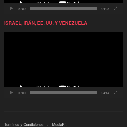
00:00
04:23
ISRAEL, IRÁN, EE. UU. Y VENEZUELA
Reproductor
de
video
00:00
54:44
Terminos y Condiciones
MediaKit