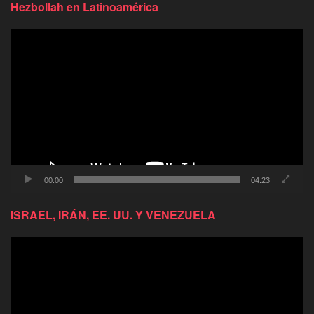
Hezbollah en Latinoamérica
Reproductor
de
video
00:00
04:23
ISRAEL, IRÁN, EE. UU. Y VENEZUELA
Reproductor
de
video