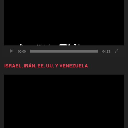
video
00:00
04:23
ISRAEL, IRÁN, EE. UU. Y VENEZUELA
Reproductor
de
video