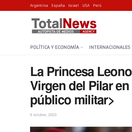
Argentina
España
Israel
USA
Perú
POLÍTICA Y ECONOMÍA
INTERNACIONALES
La Princesa Leonor 
Virgen del Pilar en
público militar>
6 octubre, 2023