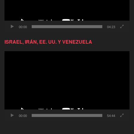
00:00
04:23
ISRAEL, IRÁN, EE. UU. Y VENEZUELA
Reproductor
de
video
00:00
54:44