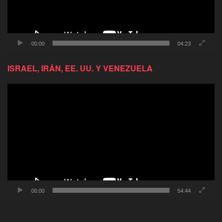
00:00
04:23
ISRAEL, IRÁN, EE. UU. Y VENEZUELA
Reproductor
de
video
00:00
54:44