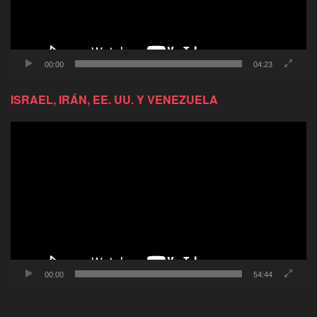
00:00
04:23
ISRAEL, IRÁN, EE. UU. Y VENEZUELA
Reproductor
de
video
00:00
54:44