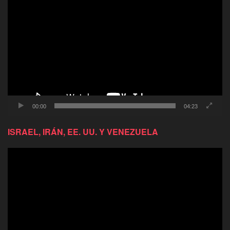
Reproductor
de
video
00:00
04:23
ISRAEL, IRÁN, EE. UU. Y VENEZUELA
Reproductor
de
video