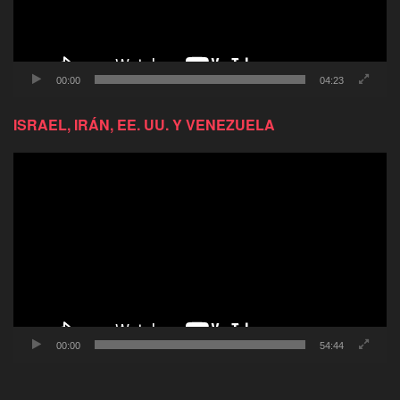
00:00
04:23
ISRAEL, IRÁN, EE. UU. Y VENEZUELA
Reproductor
de
video
00:00
54:44