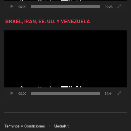
00:00
04:23
ISRAEL, IRÁN, EE. UU. Y VENEZUELA
Reproductor
de
video
00:00
54:44
Terminos y Condiciones
MediaKit