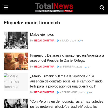
Etiqueta:
mario firmenich
Malos ejemplos
BY
REDACCION TNA
3 JULIO, 2026
0
Firmenich: De asesino montonero en Argentina a
asesor del Presidente Daniel Ortega
BY
REDACCION TNA
21 FEBRERO, 2023
0
¿Mario Firmenich llama a la violencia?: “La
ausencia de contrato social es el campo minado
fértil para la provocación de una guerra civil”
BY
REDACCION TNA
9 SEPTIEMBRE, 2022
0
“Con Perón y en democracia, las armas ustedes
se las meten en el culo”: el padre Mugica, los