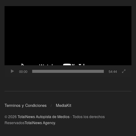
Reproductor
de
video
00:00
54:44
Terminos y Condiciones
MediaKit
© 2026
TotalNews Autopista de Medios
- Todos los derechos
Reservados
TotalNews Agency
.