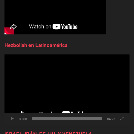
Hezbollah en Latinoamérica
Reproductor
de
video
00:00
04:23
ISRAEL, IRÁN, EE. UU. Y VENEZUELA