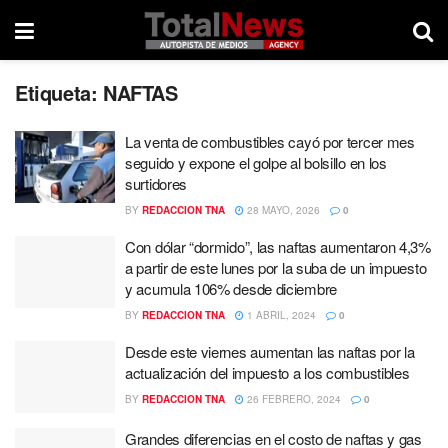
Etiqueta:
NAFTAS
La venta de combustibles cayó por tercer mes
seguido y expone el golpe al bolsillo en los
surtidores
BY
REDACCION TNA
28 MAYO, 2026
0
Con dólar “dormido”, las naftas aumentaron 4,3%
a partir de este lunes por la suba de un impuesto
y acumula 106% desde diciembre
BY
REDACCION TNA
1 ABRIL, 2024
0
Desde este viernes aumentan las naftas por la
actualización del impuesto a los combustibles
BY
REDACCION TNA
26 FEBRERO, 2024
0
Grandes diferencias en el costo de naftas y gas