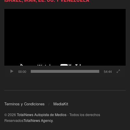
Reproductor
de
video
00:00
54:44
Terminos y Condiciones
MediaKit
© 2026
TotalNews Autopista de Medios
- Todos los derechos
Reservados
TotalNews Agency
.