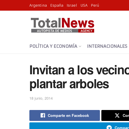
Argentina
España
Israel
USA
Perú
POLÍTICA Y ECONOMÍA
INTERNACIONALES
Invitan a los vecin
plantar arboles
18 junio, 2014
Comparte en Facebook
Com
Compart