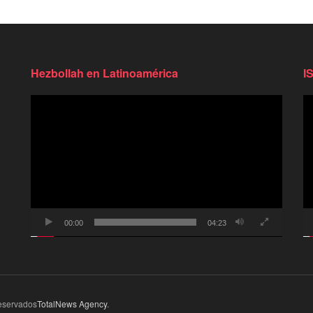
Hezbollah en Latinoamérica
I
Reproductor
Re
de
d
video
vi
00:00
04:23
eservados
TotalNews Agency
.