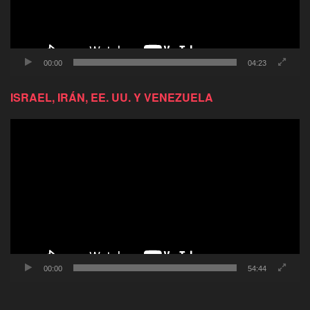
00:00
04:23
ISRAEL, IRÁN, EE. UU. Y VENEZUELA
Reproductor
de
video
00:00
54:44